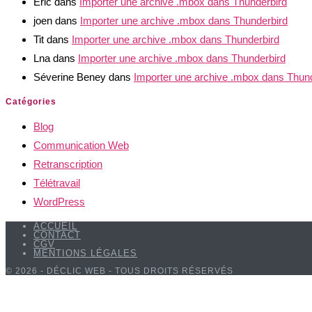
Eric
dans
Importer une archive .mbox dans Thunderbird
joen
dans
Importer une archive .mbox dans Thunderbird
Tit
dans
Importer une archive .mbox dans Thunderbird
Lna
dans
Importer une archive .mbox dans Thunderbird
Séverine Beney
dans
Importer une archive .mbox dans Thun
Catégories
Blog
Communication Web
Retranscription
Télétravail
WordPress
ACCUEIL
CONTACT
CGV
MENTIONS LÉGALES
© 2026 - DÉCLIC WEB - TOUS DROITS RÉSERVÉS