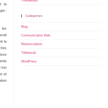
Thunderbird
t la
jet :
Catégories
Blog
 les
vail
Communication Web
nt la
Retranscription
ches
Télétravail
isse
sente
WordPress
c’est
te et
ation