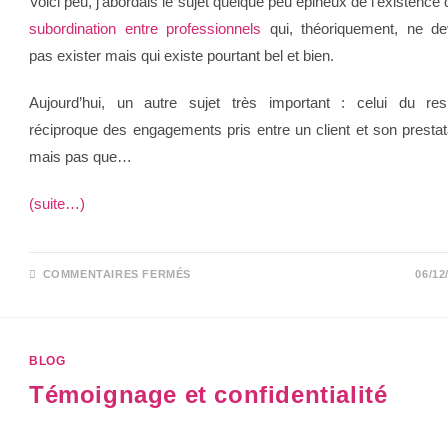
Voici peu, j’abordais le sujet quelque peu épineux de l’existence 
subordination entre professionnels
qui, théoriquement, ne dev
pas exister mais qui existe pourtant bel et bien.
Aujourd’hui, un autre sujet très important : celui du res
réciproque des engagements pris entre un client et son prestat
mais pas que…
(suite…)
COMMENTAIRES FERMÉS
06/12
BLOG
Témoignage et confidentialité