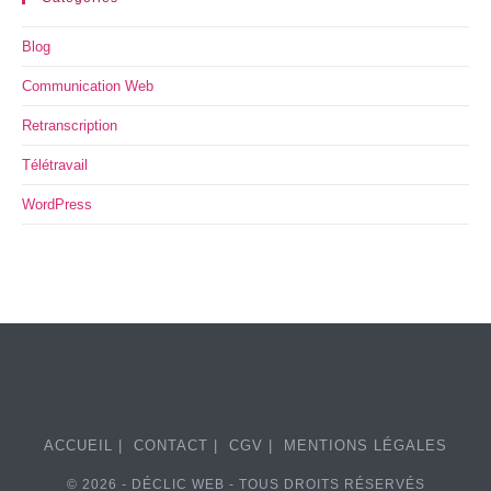
Blog
Communication Web
Retranscription
Télétravail
WordPress
ACCUEIL
CONTACT
CGV
MENTIONS LÉGALES
© 2026 - DÉCLIC WEB - TOUS DROITS RÉSERVÉS