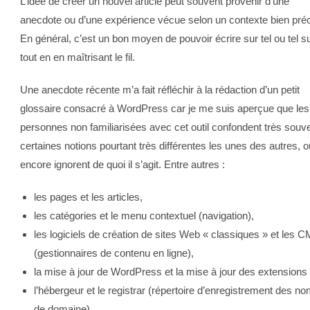
L’idée de créer un nouvel article peut souvent provenir d’une
anecdote ou d’une expérience vécue selon un contexte bien préc
En général, c’est un bon moyen de pouvoir écrire sur tel ou tel su
tout en en maîtrisant le fil.
Une anecdote récente m’a fait réfléchir à la rédaction d’un petit
glossaire consacré à WordPress car je me suis aperçue que les
personnes non familiarisées avec cet outil confondent très souv
certaines notions pourtant très différentes les unes des autres, o
encore ignorent de quoi il s’agit. Entre autres :
les pages et les articles,
les catégories et le menu contextuel (navigation),
les logiciels de création de sites Web « classiques » et les 
(gestionnaires de contenu en ligne),
la mise à jour de WordPress et la mise à jour des extensions
l’hébergeur et le registrar (répertoire d’enregistrement des n
de domaine),