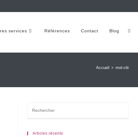
res services
Références
Contact
Blog
Accueil
>
mot-clé
Articles récents