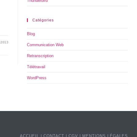
Thunderbird
Catégories
Blog
/2013
Communication Web
Retranscription
Télétravail
WordPress
ACCUEIL
CONTACT
CGV
MENTIONS LÉGALES