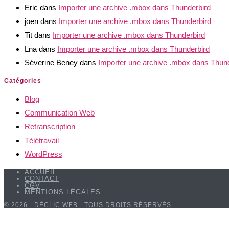
Eric
dans
Importer une archive .mbox dans Thunderbird
joen
dans
Importer une archive .mbox dans Thunderbird
Tit
dans
Importer une archive .mbox dans Thunderbird
Lna
dans
Importer une archive .mbox dans Thunderbird
Séverine Beney
dans
Importer une archive .mbox dans Thun
Catégories
Blog
Communication Web
Retranscription
Télétravail
WordPress
ACCUEIL
CONTACT
CGV
MENTIONS LÉGALES
© 2026 - DÉCLIC WEB - TOUS DROITS RÉSERVÉS