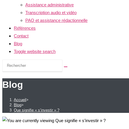
Assistance administrative
Transcription audio et vidéo
PAO et assistance rédactionnelle
Références
Contact
Blog
Toggle website search
Blog
Accueil
>
Blog
>
Que signifie « s’investir » ?