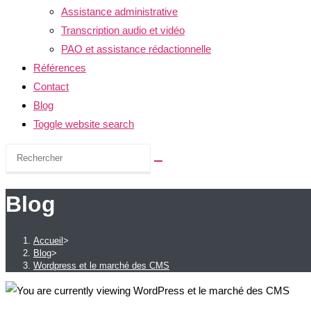
Assistance administrative
Transcription audio et vidéo
PAO et assistance rédactionnelle
Références
Contact
Blog
Toggle website search
Blog
Accueil
>
Blog
>
Wordpress et le marché des CMS